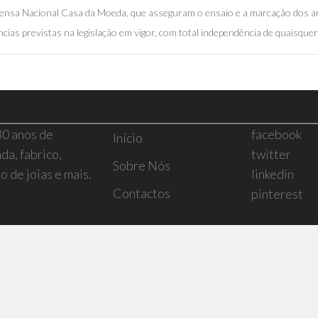
mprensa Nacional Casa da Moeda, que asseguram o ensaio e a marcação dos a
cias previstas na legislação em vigor, com total independência de quaisquer 
30 anos de
facebook
Início
da, fabrico,
twitter
Sobre Nós
 de joias e mais.
linkedin
Contactos
pinterest