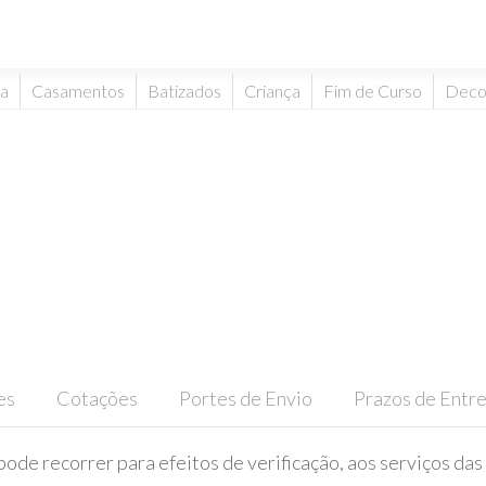
ta
Casamentos
Batizados
Criança
Fim de Curso
Deco
es
Cotações
Portes de Envio
Prazos de Entr
pode recorrer para efeitos de verificação, aos serviços das