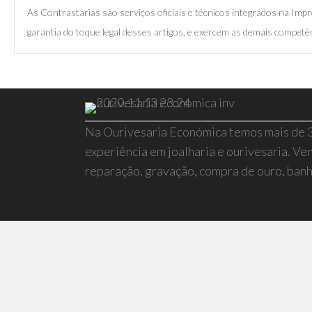
As Contrastarias são serviços oficiais e técnicos integrados na I
garantia do toque legal desses artigos, e exercem as demais competên
Na Ourivesaria Económica temos mais de 
experiência em joalharia e ourivesaria. Ven
reparação, gravação, compra de ouro, banho