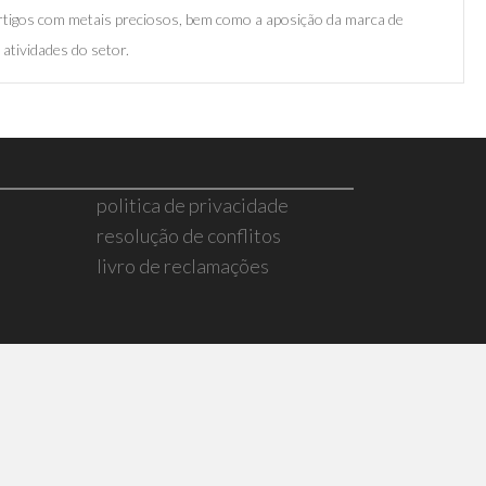
rtigos com metais preciosos, bem como a aposição da marca de
atividades do setor.
politica de privacidade
resolução de conflitos
livro de reclamações