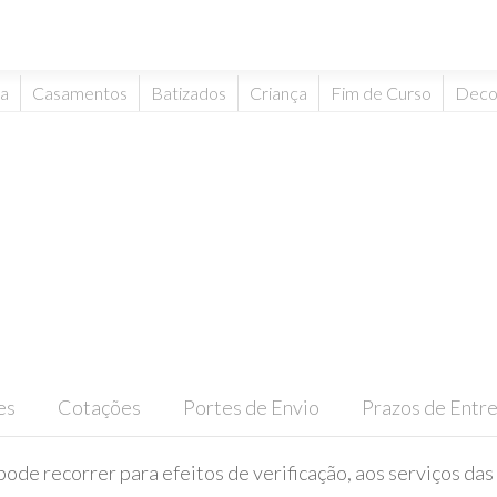
ta
Casamentos
Batizados
Criança
Fim de Curso
Deco
es
Cotações
Portes de Envio
Prazos de Entr
pode recorrer para efeitos de verificação, aos serviços das