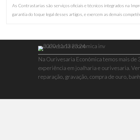
As Contrastarias são serviços oficiais e técnicos integrados na I
garantia do toque legal desses artigos, e exercem as demais competên
Na Ourivesaria Económica temos mais de 
experiência em joalharia e ourivesaria. Ven
reparação, gravação, compra de ouro, banho