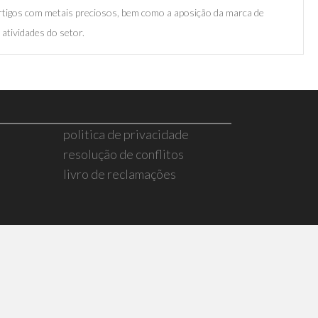
rtigos com metais preciosos, bem como a aposição da marca de
atividades do setor.
politica de privacidade
resolução de conflitos
livro de reclamações