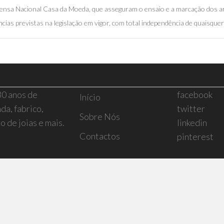
mprensa Nacional Casa da Moeda, que asseguram o ensaio e a marcação dos a
cias previstas na legislação em vigor, com total independência de quaisquer 
30 anos de
facebook
Início
da, fabrico,
twitter
Sobre Nós
 de joias e mais.
linkedin
Contactos
pinterest