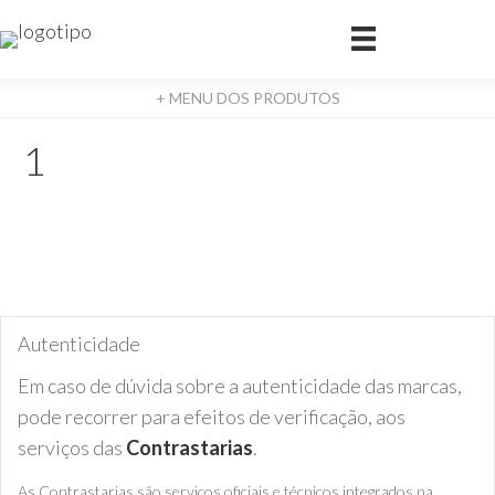
+ MENU DOS PRODUTOS
1
Autenticidade
Em caso de dúvida sobre a autenticidade das marcas,
pode recorrer para efeitos de verificação, aos
serviços das
Contrastarias
.
As Contrastarias são serviços oficiais e técnicos integrados na