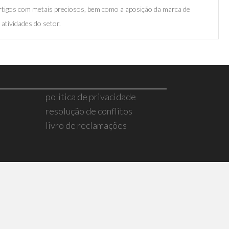
rtigos com metais preciosos, bem como a aposição da marca de
atividades do setor.
politica de privacidade
resolução de conflitos
livro de reclamações