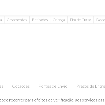
ta
Casamentos
Batizados
Criança
Fim de Curso
Deco
es
Cotações
Portes de Envio
Prazos de Entr
pode recorrer para efeitos de verificação, aos serviços das