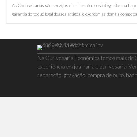
As Contrastarias são serviços oficiais e técnicos integrados na I
garantia do toque legal desses artigos, e exercem as demais competên
Na Ourivesaria Económica temos mais de 
experiência em joalharia e ourivesaria. Ven
reparação, gravação, compra de ouro, banho