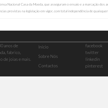
mprensa Nacional Casa da Moeda, que asseguram o ensaio e a marcação dos a
cias previstas na legislação em vigor, com total independência de quaisquer 
30 anos de
facebook
Início
da, fabrico,
twitter
Sobre Nós
 de joias e mais.
linkedin
Contactos
pinterest