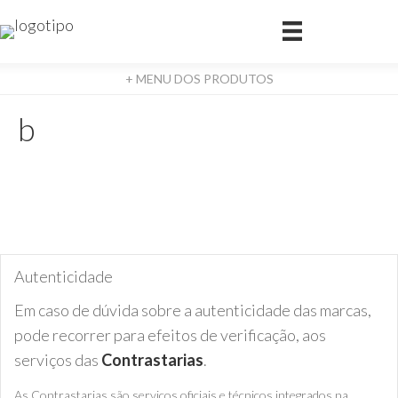
+ MENU DOS PRODUTOS
b
Autenticidade
Em caso de dúvida sobre a autenticidade das marcas,
pode recorrer para efeitos de verificação, aos
serviços das
Contrastarias
.
As Contrastarias são serviços oficiais e técnicos integrados na