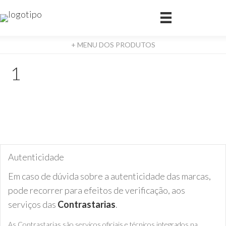
+ MENU DOS PRODUTOS
1
Autenticidade
Em caso de dúvida sobre a autenticidade das marcas,
pode recorrer para efeitos de verificação, aos
serviços das
Contrastarias
.
As Contrastarias são serviços oficiais e técnicos integrados na