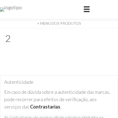
+ MENU DOS PRODUTOS
2
Autenticidade
Em caso de dúvida sobre a autenticidade das marcas,
pode recorrer para efeitos de verificação, aos
serviços das
Contrastarias
.
As Contrastarias são serviços oficiais e técnicos integrados na