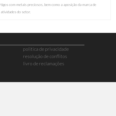
rtigos com metais preciosos, bem como a aposição da marca de
atividades do setor.
politica de privacidade
resolução de conflitos
livro de reclamações