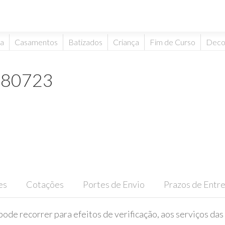
ta
Casamentos
Batizados
Criança
Fim de Curso
Deco
180723
es
Cotações
Portes de Envio
Prazos de Entr
pode recorrer para efeitos de verificação, aos serviços das