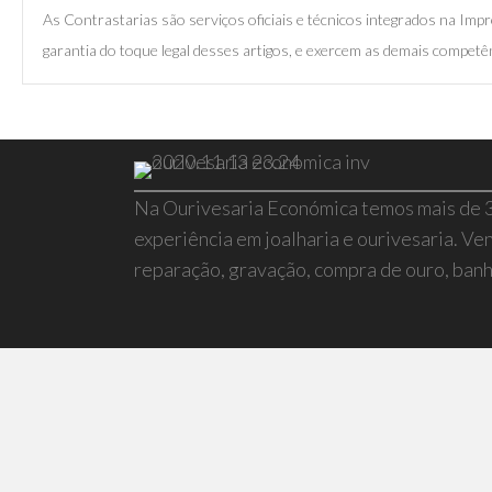
As Contrastarias são serviços oficiais e técnicos integrados na I
garantia do toque legal desses artigos, e exercem as demais competên
Na Ourivesaria Económica temos mais de 
experiência em joalharia e ourivesaria. Ven
reparação, gravação, compra de ouro, banho