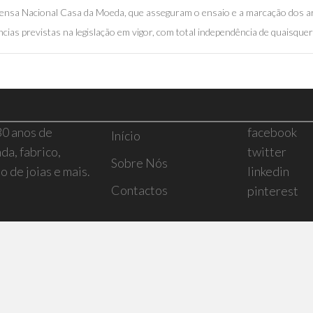
mprensa Nacional Casa da Moeda, que asseguram o ensaio e a marcação dos a
cias previstas na legislação em vigor, com total independência de quaisquer 
30 anos de
facebook
Início
da, fabrico,
twitter
Sobre Nós
 de joias e mais.
linkedin
Contactos
pinterest