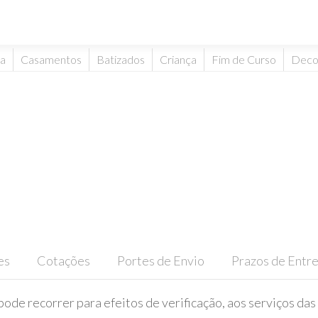
ta
Casamentos
Batizados
Criança
Fim de Curso
Deco
es
Cotações
Portes de Envio
Prazos de Entr
pode recorrer para efeitos de verificação, aos serviços das