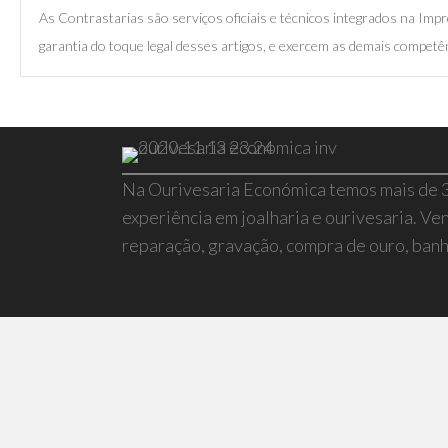
As Contrastarias são serviços oficiais e técnicos integrados na I
garantia do toque legal desses artigos, e exercem as demais competên
Na Ourivesaria Económica temos mais de 
experiência em joalharia e ourivesaria. Ven
reparação, gravação, compra de ouro, banho