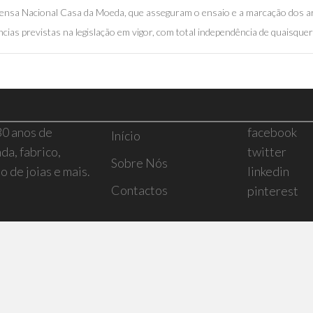
mprensa Nacional Casa da Moeda, que asseguram o ensaio e a marcação dos a
cias previstas na legislação em vigor, com total independência de quaisquer 
30 anos de
facebook
Início
da, fabrico,
twitter
Sobre Nós
 de joias e mais.
linkedin
Contactos
pinterest