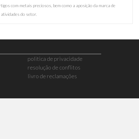
rtigos com metais preciosos, bem como a aposição da marca de
atividades do setor.
politica de privacidade
resolução de conflitos
livro de reclamações